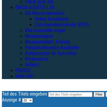
Check your Job
INFOS AUSSTELLER
Zur Messe anmelden
Online-Anmeldung
Zum Anmeldeformular (PDF)
Was Aussteller sagen
Messemagazin
Messestandort Amberg
Parkplatzhinweise Aussteller
Aufbauzeiten für Aussteller
Werbemittel
Anfahrt
PRESSE
KONTAKT
Teil des Titels eingeben
Filter
Anzeige #